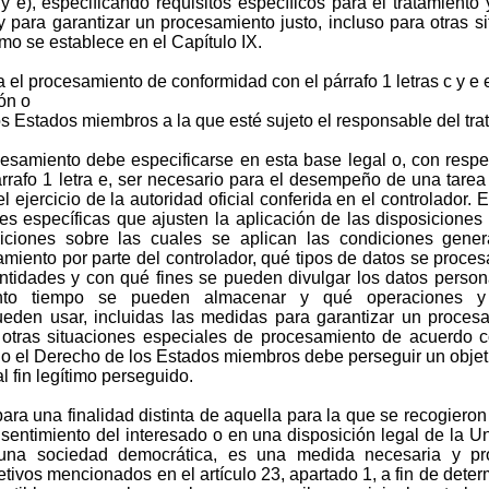
 y e), especificando requisitos específicos para el tratamient
 y para garantizar un procesamiento justo, incluso para otras 
o se establece en el Capítulo IX.
a el procesamiento de conformidad con el párrafo 1 letras c y e
ón o
los Estados miembros a la que esté sujeto el responsable del tra
cesamiento debe especificarse en esta base legal o, con resp
rafo 1 letra e, ser necesario para el desempeño de una tarea
el ejercicio de la autoridad oficial conferida en el controlador.
es específicas que ajusten la aplicación de las disposicione
siciones sobre las cuales se aplican las condiciones gener
amiento por parte del controlador, qué tipos de datos se proces
ntidades y con qué fines se pueden divulgar los datos persona
ánto tiempo se pueden almacenar y qué operaciones y
eden usar, incluidas las medidas para garantizar un procesam
otras situaciones especiales de procesamiento de acuerdo co
o el Derecho de los Estados miembros debe perseguir un objeti
l fin legítimo perseguido.
 para una finalidad distinta de aquella para la que se recogiero
sentimiento del interesado o en una disposición legal de la U
na sociedad democrática, es una medida necesaria y pr
etivos mencionados en el artículo 23, apartado 1, a fin de determ