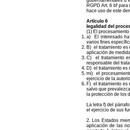
gubernamentales o e
RGPD Art. 6 bf para 
hace uso de este der
Artículo 6
legalidad del proc
(1) El procesamiento 
a) El interesado ha
varios fines específic
B) el tratamiento es 
aplicación de medidas
C) el tratamiento e
responsable del trat
D) el tratamiento es 
mi) el procesamient
ejercicio de la autor
F) el tratamiento es 
salvo que prevalezca
la protección de los 
La letra f) del párra
el ejercicio de sus f
2. Los Estados miem
aplicación de las n