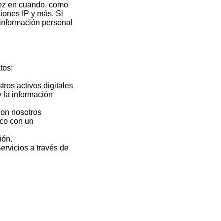
 vez en cuando, como
iones IP y más. Si
información personal
tos:
tros activos digitales
y la información
con nosotros
ico con un
ión.
ervicios a través de