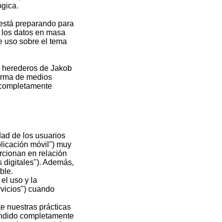
ógica.
está preparando para
 los datos en masa
e uso sobre el tema
e herederos de Jakob
forma de medios
 completamente
dad de los usuarios
plicación móvil") muy
rcionan en relación
s digitales"). Además,
ble.
el uso y la
rvicios") cuando
e nuestras prácticas
tendido completamente