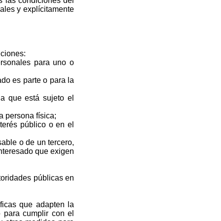
 las condiciones del
ales y explícitamente
iciones:
ersonales para uno o
ado es parte o para la
a que está sujeto el
a persona física;
erés público o en el
sable o de un tercero,
interesado que exigen
utoridades públicas en
ficas que adapten la
 para cumplir con el