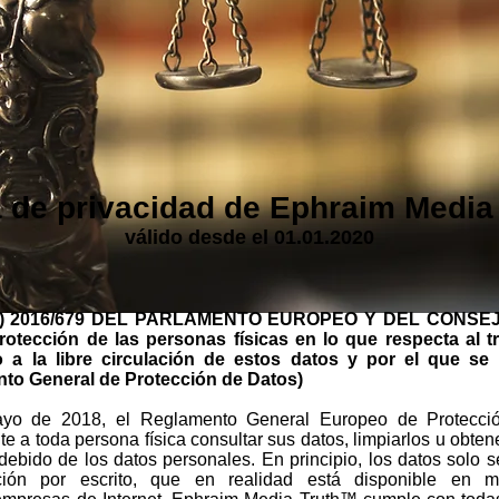
a de privacidad de Ephraim Medi
válido desde el 01.01.2020
 2016/679 DEL PARLAMENTO EUROPEO Y DEL CONSEJO d
protección de las personas físicas en lo que respecta al 
vo a la libre circulación de estos datos y por el que se 
nto General de Protección de Datos)
yo de 2018, el Reglamento General Europeo de Protecci
te a toda persona física consultar sus datos, limpiarlos u obt
debido de los datos personales. En principio, los datos solo s
ción por escrito, que en realidad está disponible en 