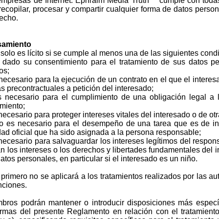
mpresas de Internet. Ephraim Media Truth™ cumple con todas
recopilar, procesar y compartir cualquier forma de datos person
echo.
esamiento
solo es lícito si se cumple al menos una de las siguientes cond
 dado su consentimiento para el tratamiento de sus datos p
os;
necesario para la ejecución de un contrato en el que el interes
 precontractuales a petición del interesado;
s necesario para el cumplimiento de una obligación legal a l
amiento;
necesario para proteger intereses vitales del interesado o de otr
o es necesario para el desempeño de una tarea que es de int
idad oficial que ha sido asignada a la persona responsable;
necesario para salvaguardar los intereses legítimos del respon
n los intereses o los derechos y libertades fundamentales del 
datos personales, en particular si el interesado es un niño.
fo primero no se aplicará a los tratamientos realizados por las a
unciones.
bros podrán mantener o introducir disposiciones más especí
ormas del presente Reglamento en relación con el tratamiento