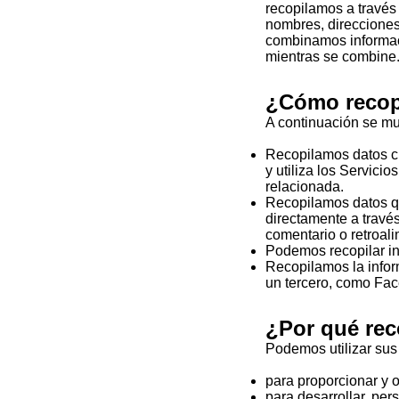
recopilamos a través
nombres, direcciones 
combinamos informaci
mientras se combine
¿Cómo recop
A continuación se mu
Recopilamos datos cua
y utiliza los Servici
relacionada.
Recopilamos datos qu
directamente a travé
comentario o retroali
Podemos recopilar in
Recopilamos la infor
un tercero, como Fa
¿Por qué rec
Podemos utilizar sus 
para proporcionar y o
para desarrollar, per