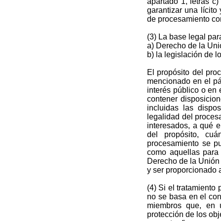
apartado 1, letras c)
garantizar una lícito
de procesamiento com
(3) La base legal par
a) Derecho de la Uni
b) la legislación de 
El propósito del pro
mencionado en el pár
interés público o en 
contener disposicion
incluidas las dispo
legalidad del proces
interesados, a qué e
del propósito, cu
procesamiento se pu
como aquellas para 
Derecho de la Unión 
y ser proporcionado a
(4) Si el tratamiento
no se basa en el con
miembros que, en u
protección de los obj