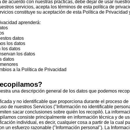
tá de acuerdo con nuestras prácticas, debe dejar de usar nuestro
 nuestros servicios, acepta los términos de esta política de privac
vicios constituye su aceptación de esta Política de Privacidad
rivacidad aprenderá:
atos
os
estos datos
os los datos
los datos
nservan los datos
s datos
 menores
mbios a la Política de Privacidad
recopilamos?
estra una descripción general de los datos que podemos recopi
ficada y no identificable que proporciona durante el proceso de 
 uso de nuestros Servicios ("Información no identificable person
miten sacar conclusiones sobre quién los recopiló. La informaci
pilamos consiste principalmente en información técnica y de u
icación individual, es decir, cualquier cosa a partir de la cual p
con un esfuerzo razonable ("Información personal"). La Informa