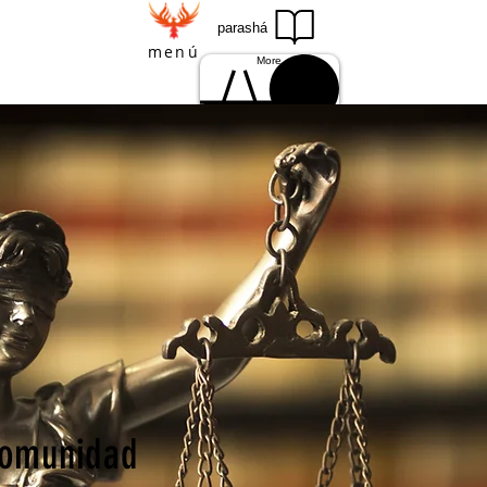
parashá
menú
More
Einloggen
Iniciar sesión
 Comunidad