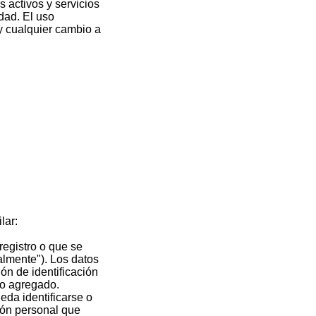
s activos y servicios
idad. El uso
 y cualquier cambio a
lar:
registro o que se
almente"). Los datos
ón de identificación
so agregado.
ueda identificarse o
ción personal que