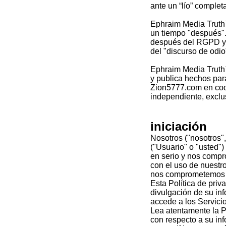
ante un “lío” comple
Ephraim Media Truth
un tiempo "después".
después del RGPD y l
del "discurso de odio"
Ephraim Media Truth
y publica hechos para
Zion5777.com en coo
independiente, excl
iniciación
Nosotros ("nosotros"
("Usuario" o "usted")
en serio y nos compr
con el uso de nuestro
nos comprometemos a 
Esta Política de priv
divulgación de su inf
accede a los Servicio
Lea atentamente la P
con respecto a su inf