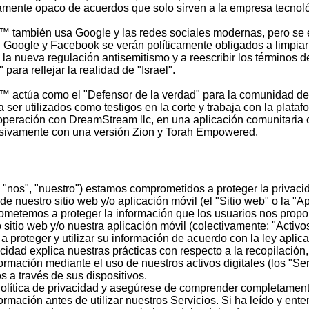
tamente opaco de acuerdos que solo sirven a la empresa tecnol
™ también usa Google y las redes sociales modernas, pero se 
 Google y Facebook se verán políticamente obligados a limpiar
a nueva regulación antisemitismo y a reescribir los términos d
 para reflejar la realidad de "Israel".
™ actúa como el "Defensor de la verdad" para la comunidad d
 ser utilizados como testigos en la corte y trabaja con la plata
peración con DreamStream llc, en una aplicación comunitaria
usivamente con una versión Zion y Torah Empowered.
, "nos", "nuestro") estamos comprometidos a proteger la privaci
 de nuestro sitio web y/o aplicación móvil (el "Sitio web" o la "A
ometemos a proteger la información que los usuarios nos propo
 sitio web y/o nuestra aplicación móvil (colectivamente: "Activo
proteger y utilizar su información de acuerdo con la ley aplica
acidad explica nuestras prácticas con respecto a la recopilación, 
ormación mediante el uso de nuestros activos digitales (los "Se
s a través de sus dispositivos.
olítica de privacidad y asegúrese de comprender completament
ormación antes de utilizar nuestros Servicios. Si ha leído y en