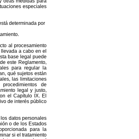
o y otras medidas para
situaciones especiales
 está determinada por
tamiento.
ecto al procesamiento
 llevada a cabo en el
 Esta base legal puede
s de este Reglamento,
ales para regular la
an, qué sujetos están
les, las limitaciones
 procedimientos de
iento legal y justo,
n el Capítulo IX. El
vo de interés público
n los datos personales
nión o de los Estados
oporcionada para la
inar si el tratamiento