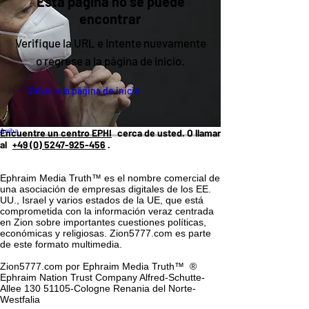
Esta página no se puede
encontrar
Verifique la URL e intente nuevamente
o regrese a la página de inicio.
Volver a la página de inicio
Arriba
Encuentre un centro EPHI
cerca de usted. O llamar
al
+49 (0) 5247-925-456
.
Ephraim Media Truth™ es el nombre comercial de
una asociación de empresas digitales de los EE.
UU., Israel y varios estados de la UE, que está
comprometida con la información veraz centrada
en Zion sobre importantes cuestiones políticas,
económicas y religiosas. Zion5777.com es parte
de este formato multimedia.
Zion5777.com por Ephraim Media Truth™
®
Ephraim Nation Trust Company Alfred-Schutte-
Allee 130 51105-Cologne Renania del Norte-
Westfalia