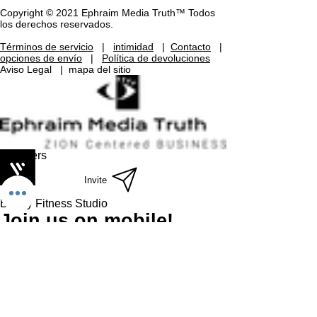
Copyright © 2021 Ephraim Media Truth™ Todos
los derechos reservados.
Términos de servicio
|
intimidad
|
Contacto
|
opciones de envío
|
Política de devoluciones
Aviso Legal
|
mapa del sitio
Members
Invite
Bobby Fitness Studio
Join us on mobile!
Download the “” app to easily stay updated
on the go.
Send
Country