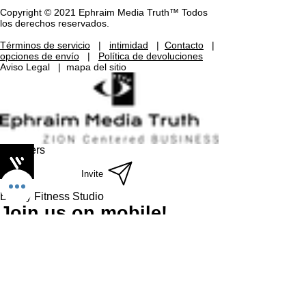
Copyright © 2021 Ephraim Media Truth™ Todos
los derechos reservados.
Términos de servicio
|
intimidad
|
Contacto
|
opciones de envío
|
Política de devoluciones
Aviso Legal
|
mapa del sitio
Members
Invite
Bobby Fitness Studio
Join us on mobile!
Download the “” app to easily stay updated
on the go.
Send
Country