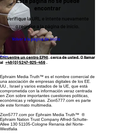
Esta página no se puede
encontrar
Verifique la URL e intente nuevamente
o regrese a la página de inicio.
Volver a la página de inicio
Arriba
Encuentre un centro EPHI
cerca de usted. O llamar
al
+49 (0) 5247-925-456
.
Ephraim Media Truth™ es el nombre comercial de
una asociación de empresas digitales de los EE.
UU., Israel y varios estados de la UE, que está
comprometida con la información veraz centrada
en Zion sobre importantes cuestiones políticas,
económicas y religiosas. Zion5777.com es parte
de este formato multimedia.
Zion5777.com por Ephraim Media Truth™
®
Ephraim Nation Trust Company Alfred-Schutte-
Allee 130 51105-Cologne Renania del Norte-
Westfalia